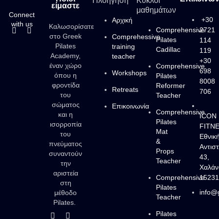
Πλοήγηση
Κύκλοι
είμαστε
μαθημάτων
Connect
+30
Αρχική
with us
Καλωσορίσατε
Comprehensive
2721
στο Greek
Comprehessive
Pilates
114
Pilates
training
Cadillac
119
Academy,
teacher
+30
έναν χώρο
Comprehensive
698
Workshops
όπου η
Pilates
8008
φροντίδα
Reformer
Retreats
706
του
Teacher
σώματος
Επικοινωνία
Comprehensive
και η
ICON
Pilates
ισορροπία
FITN
Mat
του
Εθνικ
&
πνεύματος
Αντισ
Props
συναντούν
43,
Teacher
την
Χαλάν
αριστεία
Comprehensive
1523
στη
Pilates
info@
μέθοδο
Teacher
Pilates.
Pilates