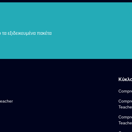
 τα εξιδεικευμένα πακέτα
Κύκλο
Compre
teacher
Compre
Teache
Compre
Teache