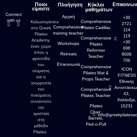
Ποιοι
Επικοινων
Πλοήγηση
Κύκλοι
είμαστε
μαθημάτων
Connect
Αρχική
+30
with us
Comprehensive
Καλωσορίσατε
2721
Comprehessive
Pilates Cadillac
στο Greek
114
training teacher
Pilates
119
Comprehensive
Academy,
+30
Workshops
Pilates
έναν χώρο
698
Reformer
όπου η
Retreats
8008
Teacher
φροντίδα
706
Επικοινωνία
του
Comprehensive
ICON
σώματος
Pilates Mat &
FITNESS
και η
Props Teacher
Εθνικής
ισορροπία
Αντιστάσεω
του
Comprehensive
43,
πνεύματος
Pilates Teacher
Χαλάνδρι,
συναντούν
Pilates
15231
την
Chair,
αριστεία
info@greekpilatesa
Barrels,
στη
Ped-o-Pull
μέθοδο
Pilates.