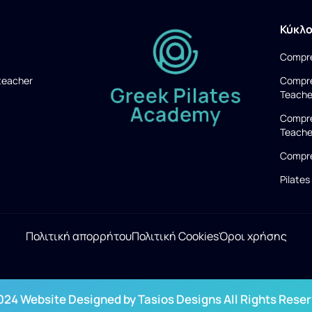
Κύκλ
Compre
teacher
Compre
Teache
Compre
Teache
Compre
Pilates
Πολιτική απορρήτου
Πολιτική Cookies
Όροι χρήσης
024 Website Designed by Tasios Designs All Rights Reser