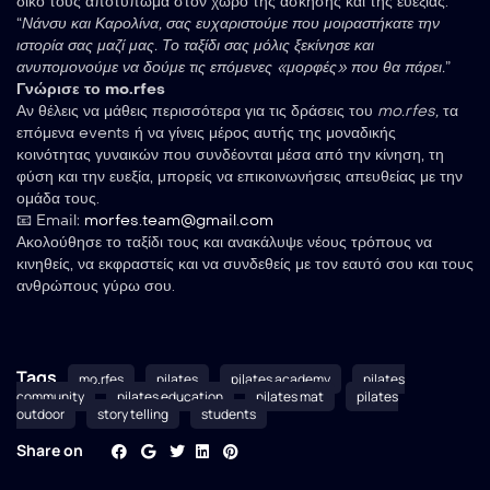
δικό τους αποτύπωμα στον χώρο της άσκησης και της ευεξίας.
“
Νάνσυ και Καρολίνα, σας ευχαριστούμε που μοιραστήκατε την
ιστορία σας μαζί μας. Το ταξίδι σας μόλις ξεκίνησε και
ανυπομονούμε να δούμε τις επόμενες «μορφές» που θα πάρει.
”
Γνώρισε το mo.rfes
Αν θέλεις να μάθεις περισσότερα για τις δράσεις του
mo.rfes,
τα
επόμενα events ή να γίνεις μέρος αυτής της μοναδικής
κοινότητας γυναικών που συνδέονται μέσα από την κίνηση, τη
φύση και την ευεξία, μπορείς να επικοινωνήσεις απευθείας με την
ομάδα τους.
📧 Email:
morfes.team@gmail.com
Ακολούθησε το ταξίδι τους και ανακάλυψε νέους τρόπους να
κινηθείς, να εκφραστείς και να συνδεθείς με τον εαυτό σου και τους
ανθρώπους γύρω σου.
Tags
mo.rfes
pilates
pilates academy
pilates
community
pilates education
pilates mat
pilates
outdoor
story telling
students
Share on