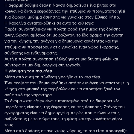
Η αφορμή δόθηκε όταν η Νάνσυ δημοσίευσε ένα βίντεο στα
κοινωνικά δίκτυα εκφράζοντας την επιθυμία να πραγματοποιηθεί
ένα δωρεάν μάθημα άσκησης για γυναίκες στον Εθνικό Κήπο.
Η Καρολίνα ανταποκρίθηκε σε αυτό το κάλεσμα.
Παρότι συναντήθηκαν για πρώτη φορά την ημέρα της δράσης,
αναγνώρισαν αμέσως ότι μοιράζονταν το ίδιο όραμα: την αγάπη
για την κίνηση, την ανάγκη για δημιουργία κοινότητας και την
επιθυμία να προσφέρουν στις γυναίκες έναν χώρο έκφρασης,
σύνδεσης και ενδυνάμωσης.
Αυτή η πρώτη συνάντηση εξελίχθηκε σε μια δυνατή φιλία και
σύντομα σε μια δημιουργική συνεργασία.
Η γέννηση του
mo.rfes
Μέσα από αυτή τη σύνδεση γεννήθηκε το
mo.rfes.
Ένα project που δημιουργήθηκε από την ανάγκη να επιστρέψει η
κίνηση στο φυσικό της περιβάλλον και να αποκτήσει ξανά τον
αυθεντικό της χαρακτήρα.
Το όνομα «
mo.rfes
» είναι εμπνευσμένο από τις διαφορετικές
μορφές της κίνησης, της έκφρασης και της άσκησης. Στόχος του
εγχειρήματος είναι να δημιουργεί εμπειρίες που ενώνουν τους
ανθρώπους με το σώμα τους, τη φύση και την κοινότητα γύρω
τους.
Μέσα από δράσεις σε ανοιχτούς χώρους, το mo.rfes προσεγγίζει