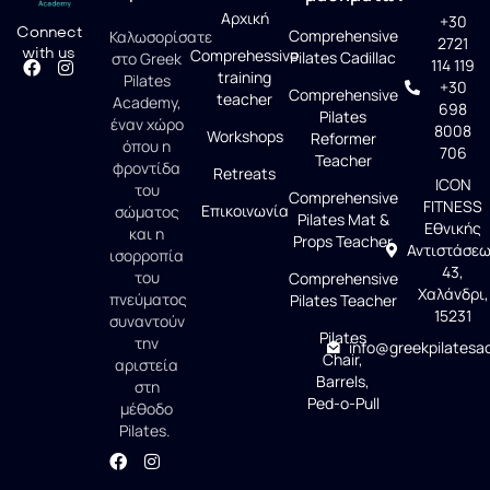
Αρχική
+30
Connect
Comprehensive
Καλωσορίσατε
2721
with us
Comprehessive
Pilates Cadillac
στο Greek
114 119
training
Pilates
+30
Comprehensive
teacher
Academy,
698
Pilates
έναν χώρο
8008
Workshops
Reformer
όπου η
706
Teacher
φροντίδα
Retreats
ICON
του
Comprehensive
FITNESS
Επικοινωνία
σώματος
Pilates Mat &
Εθνικής
και η
Props Teacher
Αντιστάσε
ισορροπία
43,
του
Comprehensive
Χαλάνδρι,
πνεύματος
Pilates Teacher
15231
συναντούν
Pilates
την
info@greekpilatesa
Chair,
αριστεία
Barrels,
στη
Ped-o-Pull
μέθοδο
Pilates.