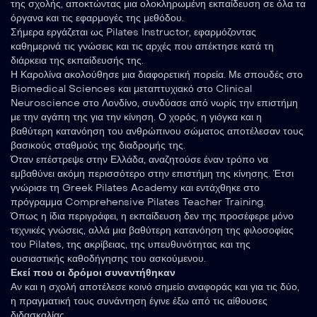
της σχολής, αποκτώντας μια ολοκληρωμένη εκπαίδευση σε όλα τα
όργανα και τις εφαρμογές της μεθόδου.
Σήμερα εργάζεται ως Pilates Instructor, εφαρμόζοντας
καθημερινά τις γνώσεις και τις αρχές που απέκτησε κατά τη
διάρκεια της εκπαίδευσής της.
Η Καρολίνα ακολούθησε μια διαφορετική πορεία. Με σπουδές στο
Biomedical Sciences και μεταπτυχιακό στο Clinical
Neuroscience στο Λονδίνο, συνδύασε από νωρίς την επιστήμη
με την αγάπη της για την κίνηση. Ο χορός, η γιόγκα και η
βαθύτερη κατανόηση του ανθρώπινου σώματος αποτέλεσαν τους
βασικούς σταθμούς της διαδρομής της.
Όταν επέστρεψε στην Ελλάδα, αναζητούσε έναν τρόπο να
εμβαθύνει ακόμη περισσότερο στην επιστήμη της κίνησης. Έτσι
γνώρισε τη Greek Pilates Academy και εντάχθηκε στο
πρόγραμμα Comprehensive Pilates Teacher Training.
Όπως η ίδια περιγράφει, η εκπαίδευση δεν της προσέφερε μόνο
τεχνικές γνώσεις, αλλά μια βαθύτερη κατανόηση της φιλοσοφίας
του Pilates, της ακρίβειας, της υπευθυνότητας και της
ουσιαστικής καθοδήγησης του ασκούμενου.
Εκεί που οι δρόμοι συναντήθηκαν
Αν και η σχολή αποτέλεσε κοινό σημείο αναφοράς και για τις δύο,
η πραγματική τους συνάντηση έγινε έξω από τις αίθουσες
διδασκαλίας.