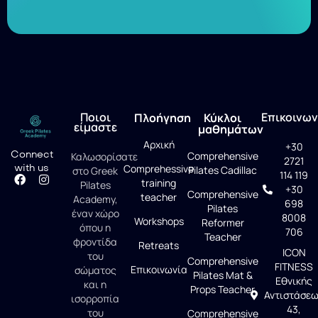
Ποιοι
Επικοινων
Πλοήγηση
Κύκλοι
είμαστε
μαθημάτων
Αρχική
+30
Connect
Comprehensive
Καλωσορίσατε
2721
with us
Comprehessive
Pilates Cadillac
στο Greek
114 119
training
Pilates
+30
Comprehensive
teacher
Academy,
698
Pilates
έναν χώρο
8008
Workshops
Reformer
όπου η
706
Teacher
φροντίδα
Retreats
ICON
του
Comprehensive
FITNESS
Επικοινωνία
σώματος
Pilates Mat &
Εθνικής
και η
Props Teacher
Αντιστάσε
ισορροπία
43,
του
Comprehensive