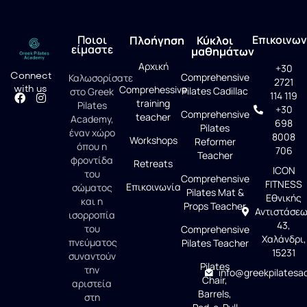
Ποιοι
Επικοινων
Πλοήγηση
Κύκλοι
είμαστε
μαθημάτων
Αρχική
+30
Connect
Comprehensive
Καλωσορίσατε
2721
with us
Comprehessive
Pilates Cadillac
στο Greek
114 119
training
Pilates
+30
Comprehensive
teacher
Academy,
698
Pilates
έναν χώρο
8008
Workshops
Reformer
όπου η
706
Teacher
φροντίδα
Retreats
ICON
του
Comprehensive
FITNESS
Επικοινωνία
σώματος
Pilates Mat &
Εθνικής
και η
Props Teacher
Αντιστάσε
ισορροπία
43,
του
Comprehensive
Χαλάνδρι,
πνεύματος
Pilates Teacher
15231
συναντούν
Pilates
την
info@greekpilatesa
Chair,
αριστεία
Barrels,
στη