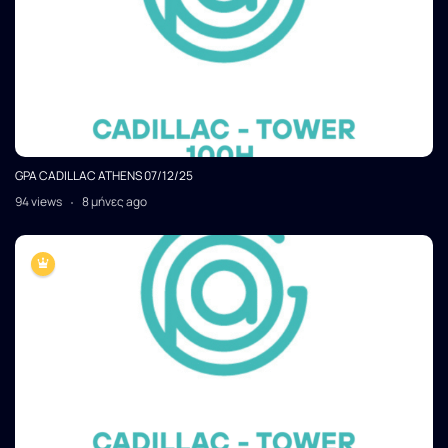
GPA CADILLAC ATHENS 07/12/25
94 views
8 μήνες ago