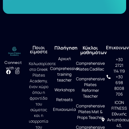
Ποιοι
Επικοινων
Πλοήγηση
Κύκλοι
είμαστε
μαθημάτων
Αρχική
+30
Connect
Comprehensive
Καλωσορίσατε
2721
with us
Comprehessive
Pilates Cadillac
στο Greek
114 119
training
Pilates
+30
Comprehensive
teacher
Academy,
698
Pilates
έναν χώρο
8008
Workshops
Reformer
όπου η
706
Teacher
φροντίδα
Retreats
ICON
του
Comprehensive
FITNESS
Επικοινωνία
σώματος
Pilates Mat &
Εθνικής
και η
Props Teacher
Αντιστάσε
ισορροπία
43,
του
Comprehensive