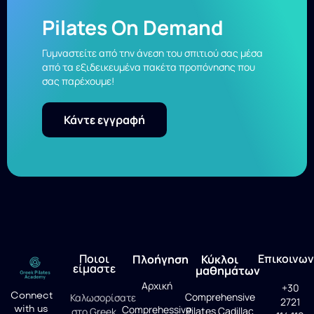
Pilates On Demand
Γυμναστείτε από την άνεση του σπιτιού σας μέσα
από τα εξιδεικευμένα πακέτα προπόνησης που
σας παρέχουμε!
Κάντε εγγραφή
Ποιοι
Επικοινων
Πλοήγηση
Κύκλοι
είμαστε
μαθημάτων
Αρχική
+30
Connect
Comprehensive
Καλωσορίσατε
2721
with us
Comprehessive
Pilates Cadillac
στο Greek