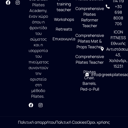
114 119
training
Pilates
+30
Comprehensive
teacher
Academy,
698
Pilates
έναν χώρο
8008
Workshops
Reformer
όπου η
706
Teacher
φροντίδα
Retreats
ICON
του
Comprehensive
FITNESS
Επικοινωνία
σώματος
Pilates Mat &
Εθνικής
και η
Props Teacher
Αντιστάσε
ισορροπία
43,
του
Comprehensive
Χαλάνδρι,
πνεύματος
Pilates Teacher
15231
συναντούν
Pilates
την
info@greekpilatesa
Chair,
αριστεία
Barrels,
στη
Ped-o-Pull
μέθοδο
Pilates.
Πολιτική απορρήτου
Πολιτική Cookies
Όροι χρήσης